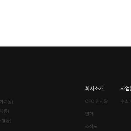
회사소개
사업
CEO 인사말
수소
화치동)
치동)
연혁
소룡동)
조직도