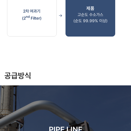
제품
2차 여과기
고순도 수소가스
nd
(2
Filter)
(순도 99.99% 이상)
공급방식
PIPE LINE