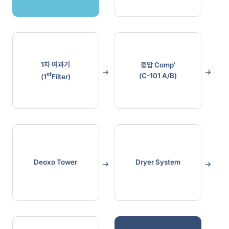
1차 여과기
중압 Comp'
st
(C-101 A/B)
(1
Filter)
Deoxo Tower
Dryer System