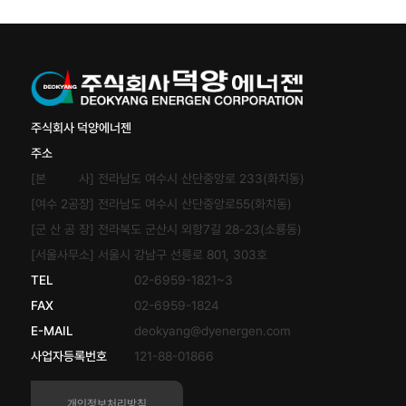
주식회사 덕양에너젠
주소
[본 사] 전라남도 여수시 산단중앙로 233(화치동)
[여수 2공장] 전라남도 여수시 산단중앙로55(화치동)
[군 산 공 장] 전라북도 군산시 외항7길 28-23(소룡동)
[서울사무소] 서울시 강남구 선릉로 801, 303호
TEL
02-6959-1821~3
FAX
02-6959-1824
E-MAIL
deokyang@dyenergen.com
사업자등록번호
121-88-01866
개인정보처리방침