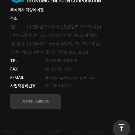
주식회사 덕양에너젠
주소
[본 사] 전라남도 여수시 산단중앙로 233(화치동)
[여수 2공장] 전라남도 여수시 산단중앙로55(화치동)
[군 산 공 장] 전라북도 군산시 외항7길 28-23(소룡동)
[서울사무소] 서울시 강남구 선릉로 801, 303호
TEL
02-6959-1821~3
FAX
02-6959-1824
E-MAIL
deokyang@dyenergen.com
사업자등록번호
121-88-01866
개인정보처리방침
COPYRIGHT(C)2003 INTERMOTION CO, LTD ALL RIGHTS RESERVED.