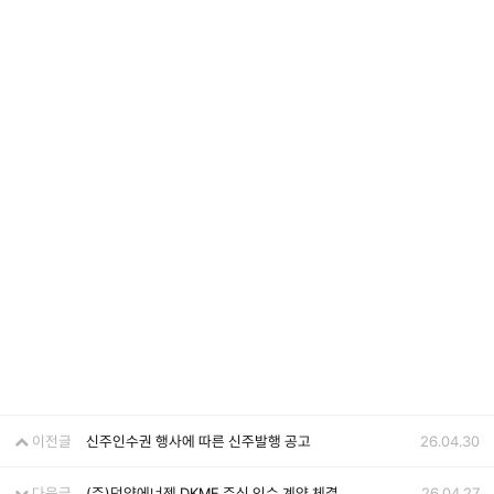
이전글
신주인수권 행사에 따른 신주발행 공고
26.04.30
다음글
(주)덕양에너젠 DKME 주식 인수 계약 체결
26.04.27